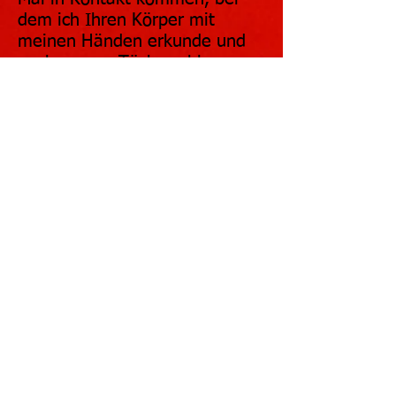
dem ich Ihren Körper mit
meinen Händen erkunde und
auch unsere Tücher ablege.
Jede Stelle des Körpers wird in
der anschliessenden Massage
berührt. Federn, Stoffe,
Blütenblätter, Obst, Puder,
warmes Öl, Hände, Haare,
Haut umhüllen dich. Eine
Yonimassage bzw
Lingammassage und wenn
gewünscht eine Analmassage
und Prostatamassage sind
ebenfalls in den Massageablauf
integriert, wes sei denn, wir
haben etwas anderes
besprochen. Nach der Massage
ist genügend Zeit zum